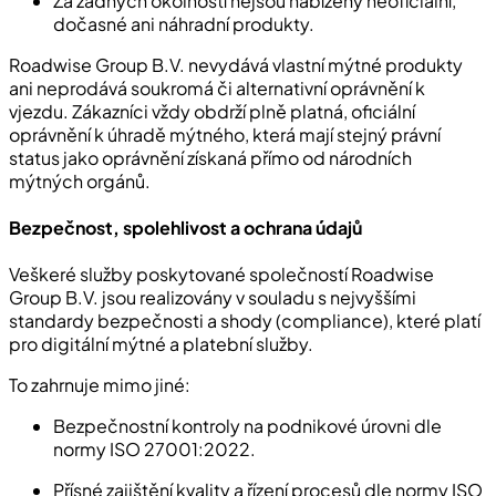
Za žádných okolností nejsou nabízeny neoficiální,
dočasné ani náhradní produkty.
Roadwise Group B.V. nevydává vlastní mýtné produkty
ani neprodává soukromá či alternativní oprávnění k
vjezdu. Zákazníci vždy obdrží plně platná, oficiální
oprávnění k úhradě mýtného, která mají stejný právní
status jako oprávnění získaná přímo od národních
mýtných orgánů.
Bezpečnost, spolehlivost a ochrana údajů
Veškeré služby poskytované společností Roadwise
Group B.V. jsou realizovány v souladu s nejvyššími
standardy bezpečnosti a shody (compliance), které platí
pro digitální mýtné a platební služby.
To zahrnuje mimo jiné:
Bezpečnostní kontroly na podnikové úrovni dle
normy ISO 27001:2022.
Přísné zajištění kvality a řízení procesů dle normy ISO