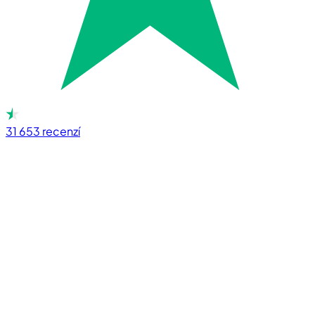
31 653
recenzí