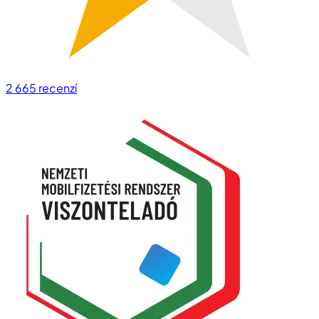
2 665
recenzí