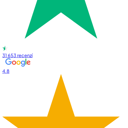
31 653
recenzí
4.8